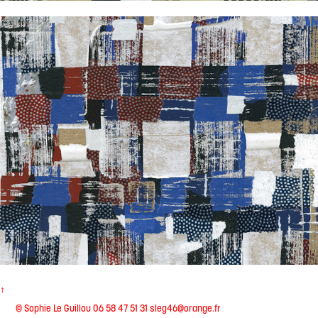
Masking-Texstyle
↑
© Sophie Le Guillou 06 58 47 51 31 sleg46@orange.fr