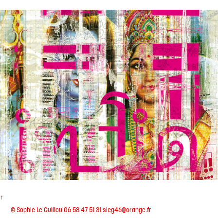
World
↑
© Sophie Le Guillou 06 58 47 51 31 sleg46@orange.fr