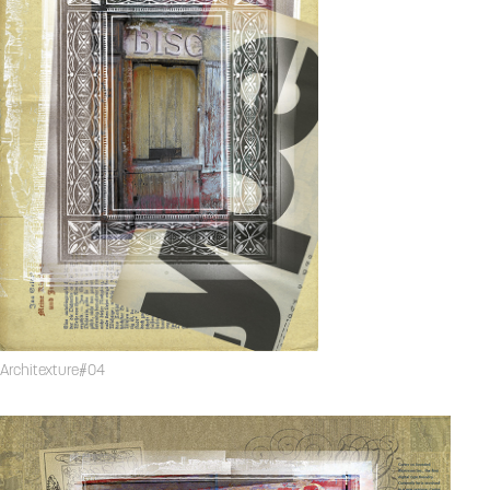
Architexture
#04