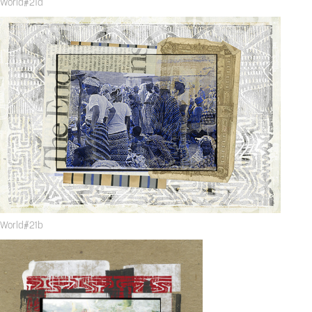
World#21a
World#21b