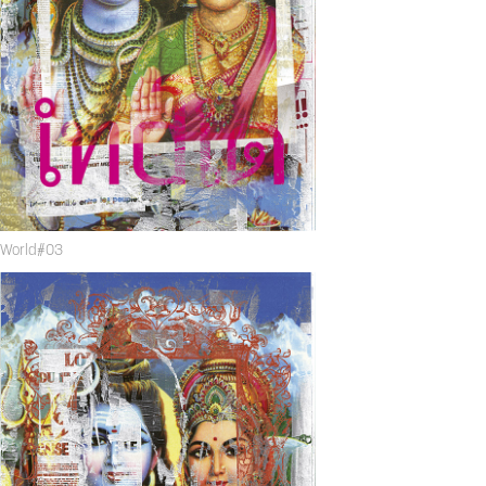
World#0
3