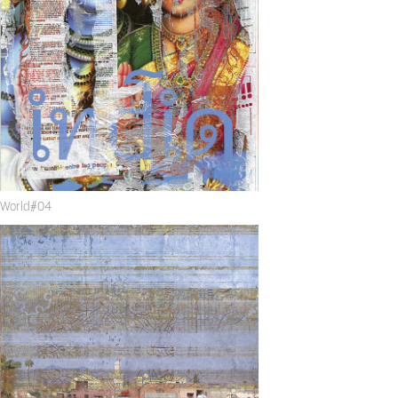
World#
04