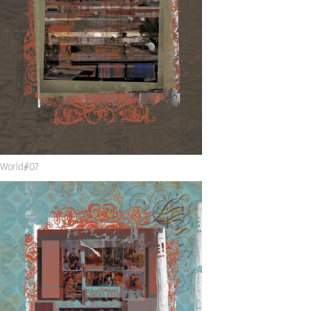
World#
07