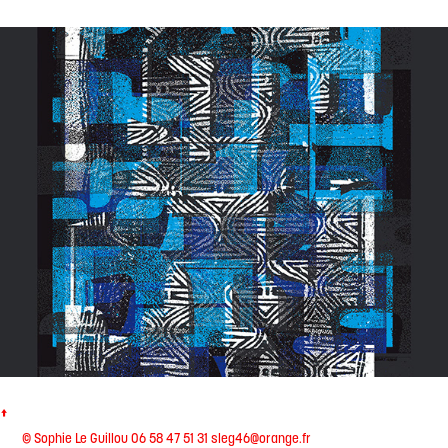
Texstyle
↑
© Sophie Le Guillou 06 58 47 51 31 sleg46@orange.fr